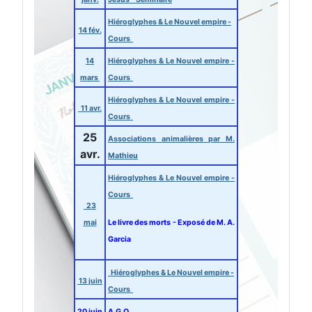
Hiéroglyphes & Le Nouvel empire -
14 fév.
Cours
14
Hiéroglyphes & Le Nouvel empire -
mars
Cours
Hiéroglyphes & Le Nouvel empire -
11 avr.
Cours
25
Associations animalières par M.
avr.
Mathieu
Hiéroglyphes & Le Nouvel empire -
Cours
23
mai
Le livre des morts - Exposé de M. A.
Garcia
Hiéroglyphes & Le Nouvel empire -
13 juin
Cours
20 juin
A.G.O.